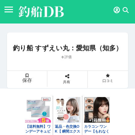
釣り船 すずえい丸：愛知県（知多）
評価
0
保存
口コミ
共有