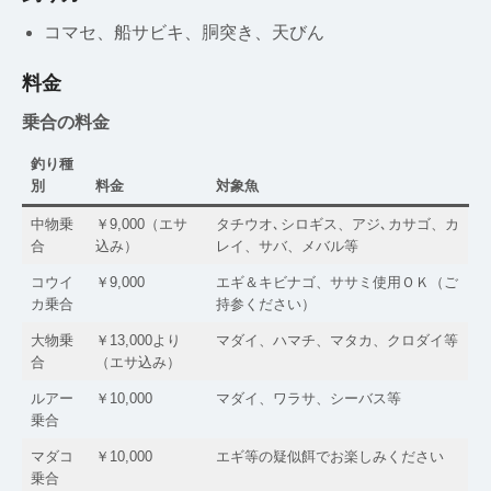
コマセ、船サビキ、胴突き、天びん
料金
乗合の料金
釣り種
別
料金
対象魚
中物乗
￥9,000（エサ
タチウオ､シロギス、アジ､カサゴ、カ
合
込み）
レイ、サバ、メバル等
コウイ
￥9,000
エギ＆キビナゴ、ササミ使用ＯＫ（ご
カ乗合
持参ください）
大物乗
￥13,000より
マダイ、ハマチ、マタカ、クロダイ等
合
（エサ込み）
ルアー
￥10,000
マダイ、ワラサ、シーバス等
乗合
マダコ
￥10,000
エギ等の疑似餌でお楽しみください
乗合