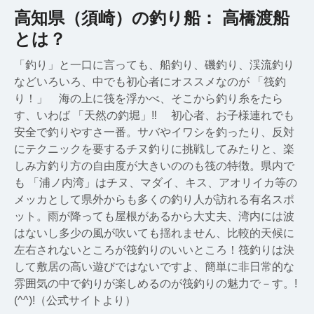
高知県（須崎）の釣り船： 高橋渡船
とは？
「釣り」と一口に言っても、船釣り、磯釣り、渓流釣り
などいろいろ、中でも初心者にオススメなのが 「筏釣
り！」 海の上に筏を浮かべ、そこから釣り糸をたら
す、いわば 「天然の釣堀」‼ 初心者、お子様連れでも
安全で釣りやすさ一番。サバやイワシを釣ったり、反対
にテクニックを要するチヌ釣りに挑戦してみたりと、楽
しみ方釣り方の自由度が大きいののも筏の特徴。県内で
も 「浦ノ内湾」はチヌ、マダイ、キス、アオリイカ等の
メッカとして県外からも多くの釣り人が訪れる有名スポ
ット。雨が降っても屋根があるから大丈夫、湾内には波
はないし多少の風が吹いても揺れません、比較的天候に
左右されないところが筏釣りのいいところ！筏釣りは決
して敷居の高い遊びではないですよ、簡単に非日常的な
雰囲気の中で釣りが楽しめるのが筏釣りの魅力で－す。!
(^^)!（公式サイトより）