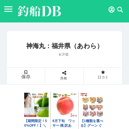
神海丸：福井県（あわら）
評価
0
保存
口コミ
共有