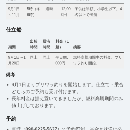
9月1日
5時（冬
適時
12,00
子供は半額、小学生以下。4
～11月
6時）
0円
名以上で出航
仕立船
出船
帰港
料金（1
期間
時間
時間
船）
摘要
9月1日～1
同上
同上
平日80,
燃料高騰期間中の料金。ブリ
月20日
000円
ワラ釣り開始。
備考
9月1日よりブリワラ釣りを開始します。仕立て・乗合
どちらのご予約も受け付けます。
長年料金は据え置いてきましたが、燃料高騰期間のみ
値上げしております。
予約
電話（
090-6225-5637
）で予約可能。※空き状況は公