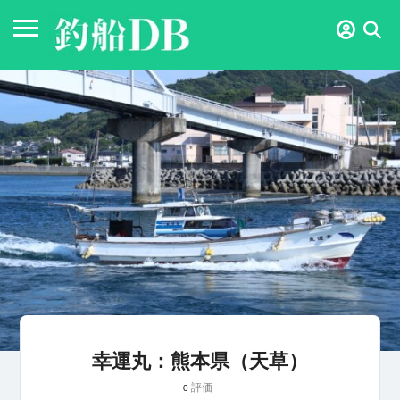
幸運丸：熊本県（天草）
評価
0