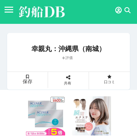
幸親丸：沖縄県（南城）
評価
0
保存
口コミ
共有