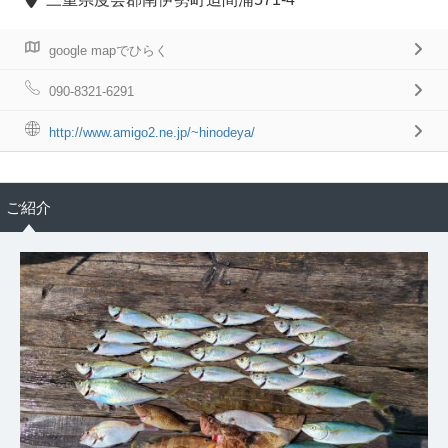
google mapでひらく
090-8321-6291
http://www.amigo2.ne.jp/~hinodeya/
ご紹介