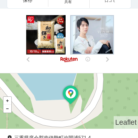
保存
口コミ
共有
Leaflet
三重県度会郡南伊勢町迫間浦571-4