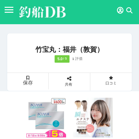
竹宝丸：福井（敦賀）
評価
5.0
1
/ 5
保存
口コミ
共有