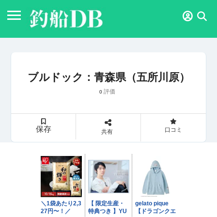
ブルドック：青森県（五所川原）
評価
0
保存
口コミ
共有