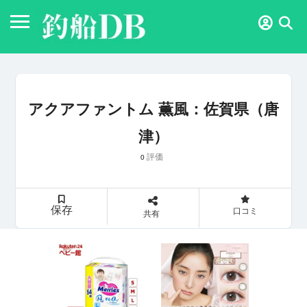
アクアファントム 薫風：佐賀県（唐
津）
評価
0
保存
口コミ
共有