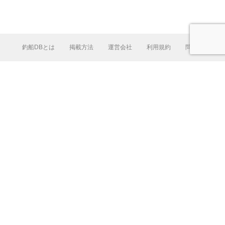
釣船DBとは
掲載方法
運営会社
利用規約
問合せ
L
e
a
fl
e
t