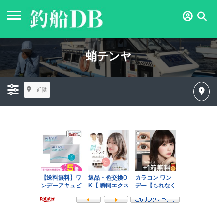
蛸テンヤ
近隣