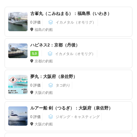
古峯丸（こみねまる）：福島県（いわき）
0 評価
イカメタル（オモリグ）
福島の釣船
ハピネス2：京都（丹後）
5.0
イカメタル（オモリグ）
京都の釣船
夢丸：大阪府（泉佐野）
0 評価
タコ釣り
大阪の釣船
ルアー船 剣（つるぎ）：大阪府（泉佐野）
0 評価
ジギング・キャスティング
大阪の釣船