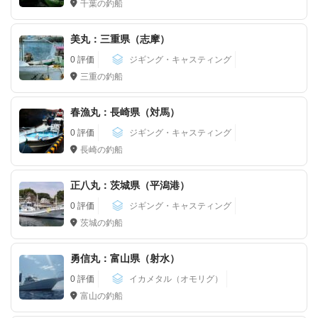
千葉の釣船
美丸：三重県（志摩）
0 評価
ジギング・キャスティング
三重の釣船
春漁丸：長崎県（対馬）
0 評価
ジギング・キャスティング
長崎の釣船
正八丸：茨城県（平潟港）
0 評価
ジギング・キャスティング
茨城の釣船
勇信丸：富山県（射水）
0 評価
イカメタル（オモリグ）
富山の釣船