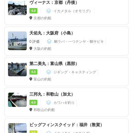
ヴィーナス：京都（丹後）
4.0
イカメタル（オモリグ）
京都の釣船
天佑丸：大阪府（小島）
0 評価
鯛ラバ・一つテンヤ・鯛サビキ
大阪の釣船
第二美丸：富山県（黒部）
4.0
ジギング・キャスティング
富山の釣船
三邦丸：和歌山（加太）
4.0
カワハギ釣り
和歌山の釣船
ビッグフィンスクイッド：福井（敦賀）
2.5