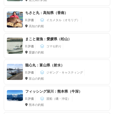
ちさと丸：高知県（香南）
0 評価
イカメタル（オモリグ）
高知の釣船
まこと遊漁：愛媛県（松山）
0 評価
コマセ釣り
愛媛の釣船
龍心丸：富山県（射水）
0 評価
ジギング・キャスティング
富山の釣船
フィッシング深川：熊本県（牛深）
0 評価
渡船（磯・沖堤）
熊本の釣船