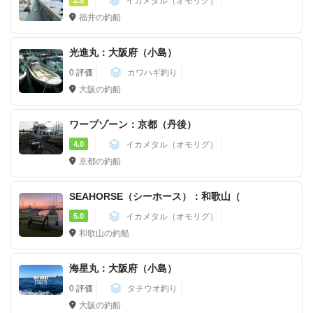
イカメタル（オモリグ）
福井の釣船
光進丸：大阪府（小島）
0 評価
カワハギ釣り
大阪の釣船
ワープゾーン：京都（丹後）
4.0
イカメタル（オモリグ）
京都の釣船
SEAHORSE（シーホース）：和歌山（
5.0
イカメタル（オモリグ）
和歌山の釣船
海星丸：大阪府（小島）
0 評価
タチウオ釣り
大阪の釣船