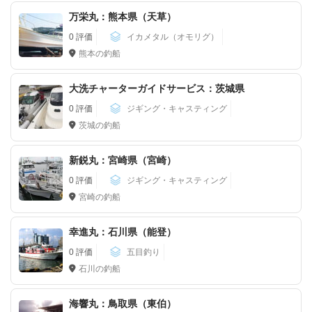
万栄丸：熊本県（天草）
0 評価
イカメタル（オモリグ）
熊本の釣船
大洗チャーターガイドサービス：茨城県
0 評価
ジギング・キャスティング
茨城の釣船
新鋭丸：宮崎県（宮崎）
0 評価
ジギング・キャスティング
宮崎の釣船
幸進丸：石川県（能登）
0 評価
五目釣り
石川の釣船
海響丸：鳥取県（東伯）