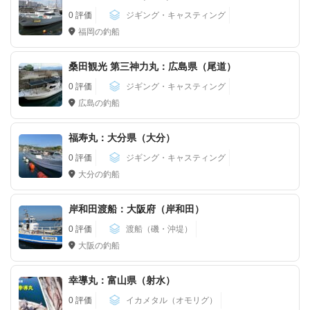
0 評価
ジギング・キャスティング
福岡の釣船
桑田観光 第三神力丸：広島県（尾道）
0 評価
ジギング・キャスティング
広島の釣船
福寿丸：大分県（大分）
0 評価
ジギング・キャスティング
大分の釣船
岸和田渡船：大阪府（岸和田）
0 評価
渡船（磯・沖堤）
大阪の釣船
幸導丸：富山県（射水）
0 評価
イカメタル（オモリグ）