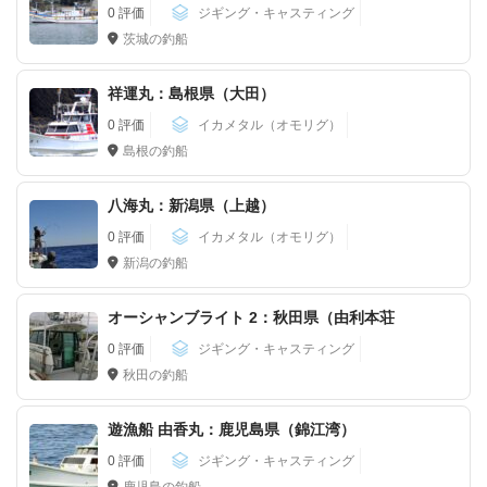
0 評価
ジギング・キャスティング
茨城の釣船
祥運丸：島根県（大田）
0 評価
イカメタル（オモリグ）
島根の釣船
八海丸：新潟県（上越）
0 評価
イカメタル（オモリグ）
新潟の釣船
オーシャンブライト 2：秋田県（由利本荘
0 評価
ジギング・キャスティング
秋田の釣船
遊漁船 由香丸：鹿児島県（錦江湾）
0 評価
ジギング・キャスティング
鹿児島の釣船