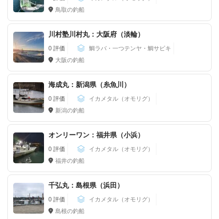
鳥取の釣船
川村塾川村丸：大阪府（淡輪）
0 評価
鯛ラバ・一つテンヤ・鯛サビキ
大阪の釣船
海成丸：新潟県（糸魚川）
0 評価
イカメタル（オモリグ）
新潟の釣船
オンリーワン：福井県（小浜）
0 評価
イカメタル（オモリグ）
福井の釣船
千弘丸：島根県（浜田）
0 評価
イカメタル（オモリグ）
島根の釣船