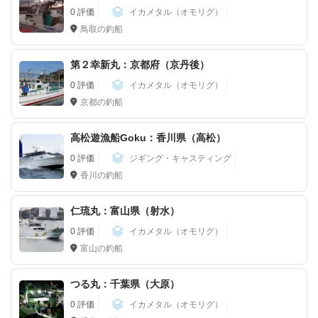
0 評価
イカメタル（オモリグ）
鳥取の釣船
第２幸新丸：京都府（京丹後）
0 評価
イカメタル（オモリグ）
京都の釣船
高松遊漁船Goku：香川県（高松）
0 評価
ジギング・キャスティング
香川の釣船
仁琉丸：富山県（射水）
0 評価
イカメタル（オモリグ）
富山の釣船
つる丸：千葉県（大原）
0 評価
イカメタル（オモリグ）