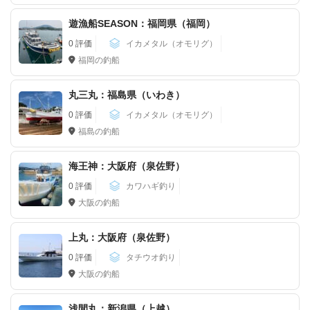
遊漁船SEASON：福岡県（福岡）
0 評価
イカメタル（オモリグ）
福岡の釣船
丸三丸：福島県（いわき）
0 評価
イカメタル（オモリグ）
福島の釣船
海王神：大阪府（泉佐野）
0 評価
カワハギ釣り
大阪の釣船
上丸：大阪府（泉佐野）
0 評価
タチウオ釣り
大阪の釣船
浅間丸：新潟県（上越）