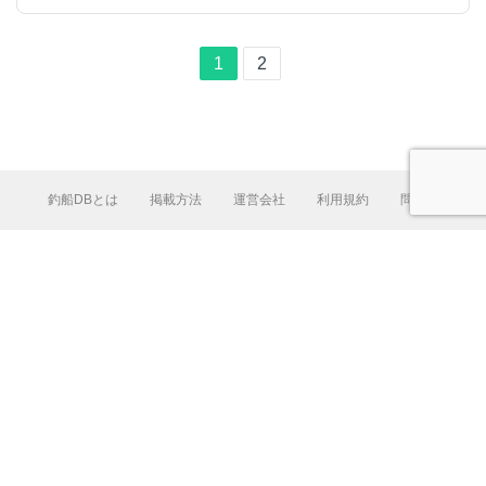
1
2
釣船DBとは
掲載方法
運営会社
利用規約
問合せ
L
e
a
fl
e
t