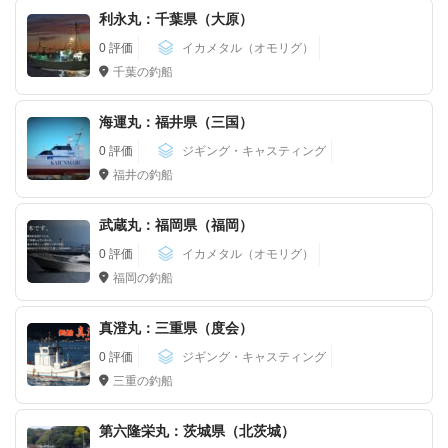
利永丸：千葉県（大原）
0 評価
イカメタル（オモリグ）
千葉の釣船
海運丸：福井県（三国）
0 評価
ジギング・キャスティング
福井の釣船
武蔵丸：福岡県（福岡）
0 評価
イカメタル（オモリグ）
福岡の釣船
真澄丸：三重県（度会）
0 評価
ジギング・キャスティング
三重の釣船
第六隆栄丸：茨城県（北茨城）