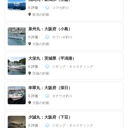
0 評価
コマセ釣り
新潟の釣船
泉州丸：大阪府（小島）
0 評価
カワハギ釣り
大阪の釣船
大栄丸：茨城県（平潟港）
0 評価
ジギング・キャスティング
茨城の釣船
幸翠丸：大阪府（深日）
0 評価
タチウオ釣り
大阪の釣船
夕誠丸：大阪府（下荘）
0 評価
ジギング・キャスティング