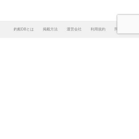
釣船DBとは
掲載方法
運営会社
利用規約
問合せ
L
e
a
fl
e
t