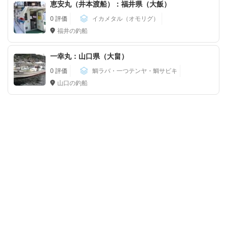
恵安丸（井本渡船）：福井県（大飯）
0 評価
イカメタル（オモリグ）
福井の釣船
一幸丸：山口県（大畠）
0 評価
鯛ラバ・一つテンヤ・鯛サビキ
山口の釣船