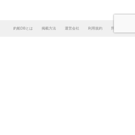
釣船DBとは
掲載方法
運営会社
利用規約
問合せ
L
e
a
fl
e
t