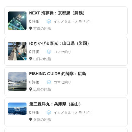
NEXT 海夢偉：京都府（舞鶴）
0 評価
イカメタル（オモリグ）
京都の釣船
ゆきかぜ＆泰光：山口県（岩国）
0 評価
コマセ釣り
山口の釣船
FISHING GUIDE 釣師隊：広島
0 評価
コマセ釣り
広島の釣船
第三豊洋丸：兵庫県（柴山）
0 評価
イカメタル（オモリグ）
兵庫の釣船